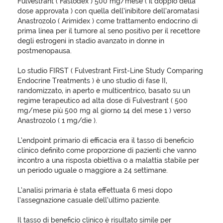
Fulvestrant ( Faslodex ) 500 mg/mese ( il doppio della
dose approvata ) con quella dell’inibitore dell’aromatasi
Anastrozolo ( Arimidex ) come trattamento endocrino di
prima linea per il tumore al seno positivo per il recettore
degli estrogeni in stadio avanzato in donne in
postmenopausa.
Lo studio FIRST ( Fulvestrant First-Line Study Comparing
Endocrine Treatments ) è uno studio di fase II,
randomizzato, in aperto e multicentrico, basato su un
regime terapeutico ad alta dose di Fulvestrant ( 500
mg/mese più 500 mg al giorno 14 del mese 1 ) verso
Anastrozolo ( 1 mg/die ).
L’endpoint primario di efficacia era il tasso di beneficio
clinico definito come proporzione di pazienti che vanno
incontro a una risposta obiettiva o a malattia stabile per
un periodo uguale o maggiore a 24 settimane.
L’analisi primaria è stata effettuata 6 mesi dopo
l’assegnazione casuale dell’ultimo paziente.
Il tasso di beneficio clinico è risultato simile per