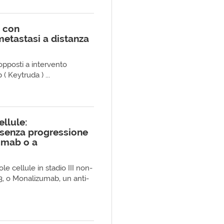
e con
metastasi a distanza
opposti a intervento
 Keytruda ) ...
llule:
 senza progressione
umab o a
e cellule in stadio III non-
, o Monalizumab, un anti-