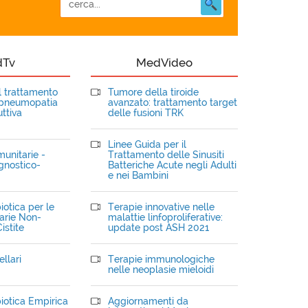
dTv
MedVideo
el trattamento
Tumore della tiroide
opneumopatia
avanzato: trattamento target
ttiva
delle fusioni TRK
Linee Guida per il
unitarie -
Trattamento delle Sinusiti
gnostico-
Batteriche Acute negli Adulti
e nei Bambini
iotica per le
Terapie innovative nelle
narie Non-
malattie linfoproliferative:
istite
update post ASH 2021
llari
Terapie immunologiche
nelle neoplasie mieloidi
iotica Empirica
Aggiornamenti da