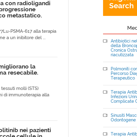
ia con radioligandi
Search
 progressione
co metastatico.
Me
177Lu-PSMA-617 alla terapia
 a un inibitore del ...
Antibiotici n
della Bronc
Cronica Ostru
riacutizzata
migliorano la
Polmoniti com
ma resecabile.
Percorso Dia
Terapeutico
tessuti molli (STS)
Terapia Antib
oni di immunoterapia alla
Infezioni Uri
Complicate C
Sinusiti Masce
Odontogene
tinib nei pazienti
Terapia Antib
cole cellule in