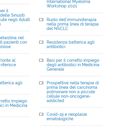
International Myeloma
Workshop 2021
er il
elle Sinusiti
ute negli Adulti
Ruolo dell'immunoterapia
i
nella prima linea di terapia
del NSCLC
etaistina nel
i pazienti con
Resistenza batterica agli
ginose
antibiotici
fronte al
Basi per il corretto impiego
riferisce
degli antibiotici in Medicina
Generale
tterica agli
Prospettive nella terapia di
prima linea del carcinoma
polmonare non a piccole
cellule non-oncogene-
addicted
orretto impiego
ici in Medicina
Covid-19 e neoplasie
ematologiche