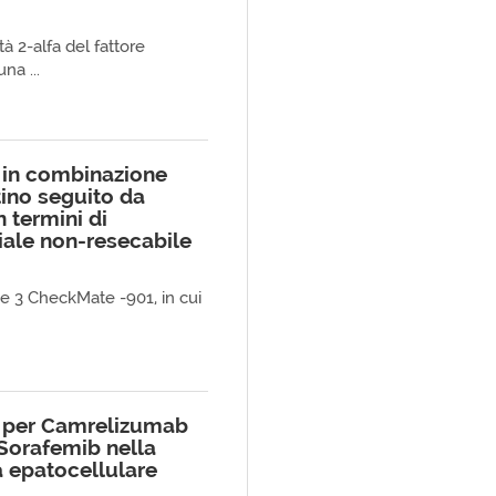
tà 2-alfa del fattore
na ...
 in combinazione
tino seguito da
 termini di
iale non-resecabile
fase 3 CheckMate -901, in cui
vo per Camrelizumab
 Sorafemib nella
a epatocellulare