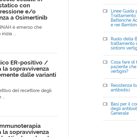
statico con
pressione e/o
Linee Guida p
Trattamento d
enza a Osimertinib
Batteriche Ac
e nei Bambin
AVANNAH è emerso che
nizia ...
Ruolo della B
trattamento d
sintomi verti
ico ER-positivo /
Cosa fare di 
paziente che 
a la sopravvivenza
vertigini?
mente dalle varianti
Resistenza ba
antibiotici
ettivo del recettore degli
...
Basi per il c
degli antibiot
Generale
 immunoterapia
 la sopravvivenza