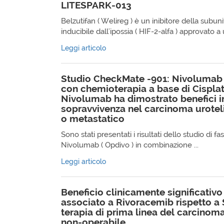
LITESPARK-013
Belzutifan ( Welireg ) è un inibitore della subuni
inducibile dall'ipossia ( HIF-2-alfa ) approvato a u
Leggi articolo
Studio CheckMate -901: Nivolumab
con chemioterapia a base di Cispla
Nivolumab ha dimostrato benefici in
sopravvivenza nel carcinoma urotel
o metastatico
Sono stati presentati i risultati dello studio di 
Nivolumab ( Opdivo ) in combinazione ...
Leggi articolo
Beneficio clinicamente significati
associato a Rivoracemib rispetto a
terapia di prima linea del carcinom
non-operabile