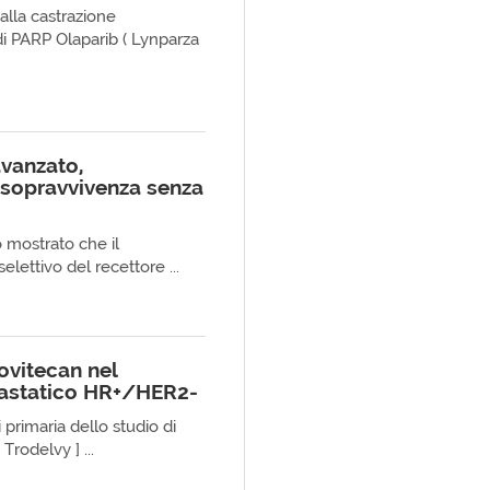
alla castrazione
 di PARP Olaparib ( Lynparza
vanzato,
 sopravvivenza senza
o mostrato che il
lettivo del recettore ...
vitecan nel
tastatico HR+/HER2-
si primaria dello studio di
rodelvy ] ...