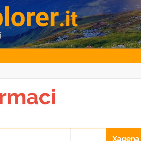
rmaci
Xagena