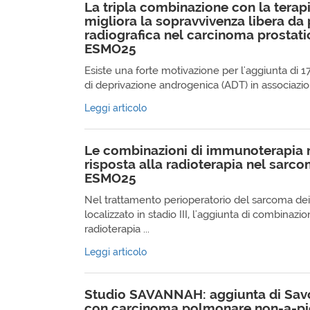
La tripla combinazione con la terap
migliora la sopravvivenza libera da
radiografica nel carcinoma prostati
ESMO25
Esiste una forte motivazione per l'aggiunta di 
di deprivazione androgenica (ADT) in associazione
Leggi articolo
Le combinazioni di immunoterapia 
risposta alla radioterapia nel sarco
ESMO25
Nel trattamento perioperatorio del sarcoma dei 
localizzato in stadio III, l'aggiunta di combinazi
radioterapia ...
Leggi articolo
Studio SAVANNAH: aggiunta di Savoli
con carcinoma polmonare non-a-pic