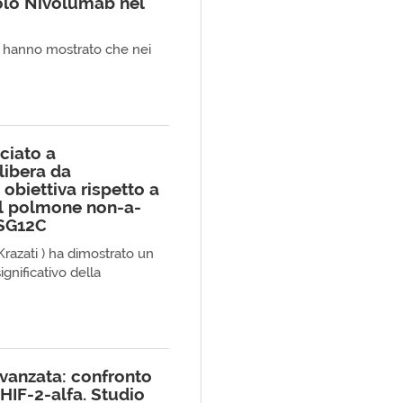
solo Nivolumab nel
HW hanno mostrato che nei
ciato a
libera da
 obiettiva rispetto a
al polmone non-a-
ASG12C
Krazati ) ha dimostrato un
gnificativo della
avanzata: confronto
 HIF-2-alfa. Studio