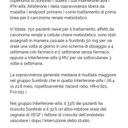
superiorità di Sunitinib ( Sutent ) sull’Interferone-alfa (
IFN-alfa, Alfaferone ) nella sopravvivenza libera da
malattia ( endpoint primario ) come trattamento di prima
linea per il carcinoma renale metastatico.
In totale, 750 pazienti naïve per il trattamento, affetti da
carcinoma renale a cellule chiare metastatico, sono stati
assegnati in maniera casuale a Sunitinib 50 mg per via
orale una volta al giorno in uno schema di dosaggio a 4
settimane con farmaco e 2 settimane senza farmaco,
oppure a Interferone-alfa 9 MU per via sottocutanea 3
volte a settimana.
La sopravvivenza generale mediana è risultata maggiore
nel gruppo Sunitinib che in quello Interferone-alfa ( 26.4
vs 21.8 mesi, rispettivamente; hazard ratio, HR=0.821;
P=0.051 ).
Nel gruppo Interferone-alfa, il 33% dei pazienti ha
ricevuto Sunitinib e il 32% un altro inibitore orale del
segnale di VEGF ( fattore di crescita dell’endotelio
vascolare ) dopo l’interruzione dello studio.