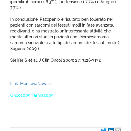
iperbilirubinemia ( 6.3% ), ipertensione ( 7.7% ) e fatigue (
7.7% ).
In conclusione, Pazopanib è risultato ben tollerato nei
pazienti con sarcomi dei tessuti molli in fase avanzata,
recidivanti, e ha mostrato un’interessante attività che
merita ulteriori studi in pazienti con leiomiosarcoma,
sarcoma sinoviale e altri tipi di sarcomi dei tessuti molli. (
Xagena_2009 )
Sleijfer S et al, J Clin Oncol 2009; 27: 3126-3132
Link: MedicinaNews.it
Onco2009 Farma2009
XagenaFarmaci_2009