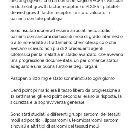
dell’angiogenesi che ha come bersaglio VEGFR ( vascular
endothelial growth factor receptor ) e PDGFR ( platelet-
derived growth factor receptor ) è stato valutato in
pazienti con tale patologia.
Sono risultati idonei ad essere arruolati nello studio i
pazienti con sarcomi dei tessuti molli di grado intermedio
o alto non-adatti al trattamento chemioterapico o che
avevano ricevuto non più di 2 precedenti agenti
citotossici per la malattia in stadio avanzato, che avevano
una progressione documentata, un performance status
adeguato e una buona funzione degli organi.
Pazopanib 800 mg è stato somministrato ogni giorno.
L’end point primario era il tasso libero da progressione a
12 settimane; gli end point secondari erano la risposta, la
sicurezza e la sopravvivenza generale.
Sono stati studiati 4 differenti gruppi: sarcomi dei tessuti
molli adipocitici ( liposarcomi ), leiomiosarcomi, sarcomi
sinoviali e altri tipi di sarcomi dei tessuti molli.