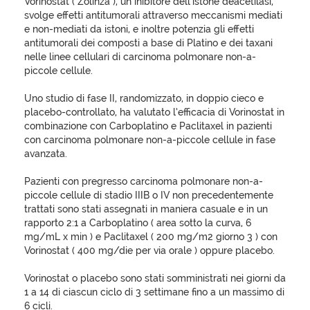
Vorinostat ( Zolinza ), un inibitore dell’istone deacetilasi,
svolge effetti antitumorali attraverso meccanismi mediati
e non-mediati da istoni, e inoltre potenzia gli effetti
antitumorali dei composti a base di Platino e dei taxani
nelle linee cellulari di carcinoma polmonare non-a-
piccole cellule.
Uno studio di fase II, randomizzato, in doppio cieco e
placebo-controllato, ha valutato l’efficacia di Vorinostat in
combinazione con Carboplatino e Paclitaxel in pazienti
con carcinoma polmonare non-a-piccole cellule in fase
avanzata.
Pazienti con pregresso carcinoma polmonare non-a-
piccole cellule di stadio IIIB o IV non precedentemente
trattati sono stati assegnati in maniera casuale e in un
rapporto 2:1 a Carboplatino ( area sotto la curva, 6
mg/mL x min ) e Paclitaxel ( 200 mg/m2 giorno 3 ) con
Vorinostat ( 400 mg/die per via orale ) oppure placebo.
Vorinostat o placebo sono stati somministrati nei giorni da
1 a 14 di ciascun ciclo di 3 settimane fino a un massimo di
6 cicli.