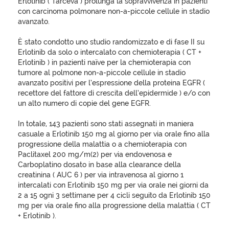
Erlotinib ( Tarceva ) prolunga la sopravvivenza in pazienti
con carcinoma polmonare non-a-piccole cellule in stadio
avanzato.
È stato condotto uno studio randomizzato e di fase II su
Erlotinib da solo o intercalato con chemioterapia ( CT +
Erlotinib ) in pazienti naïve per la chemioterapia con
tumore al polmone non-a-piccole cellule in stadio
avanzato positivi per l’espressione della proteina EGFR (
recettore del fattore di crescita dell’epidermide ) e/o con
un alto numero di copie del gene EGFR.
In totale, 143 pazienti sono stati assegnati in maniera
casuale a Erlotinib 150 mg al giorno per via orale fino alla
progressione della malattia o a chemioterapia con
Paclitaxel 200 mg/m(2) per via endovenosa e
Carboplatino dosato in base alla clearance della
creatinina ( AUC 6 ) per via intravenosa al giorno 1
intercalati con Erlotinib 150 mg per via orale nei giorni da
2 a 15 ogni 3 settimane per 4 cicli seguito da Erlotinib 150
mg per via orale fino alla progressione della malattia ( CT
+ Erlotinib ).