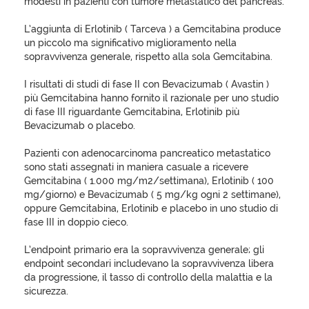
modesti in pazienti con tumore metastatico del pancreas.
L’aggiunta di Erlotinib ( Tarceva ) a Gemcitabina produce
un piccolo ma significativo miglioramento nella
sopravvivenza generale, rispetto alla sola Gemcitabina.
I risultati di studi di fase II con Bevacizumab ( Avastin )
più Gemcitabina hanno fornito il razionale per uno studio
di fase III riguardante Gemcitabina, Erlotinib più
Bevacizumab o placebo.
Pazienti con adenocarcinoma pancreatico metastatico
sono stati assegnati in maniera casuale a ricevere
Gemcitabina ( 1.000 mg/m2/settimana), Erlotinib ( 100
mg/giorno) e Bevacizumab ( 5 mg/kg ogni 2 settimane),
oppure Gemcitabina, Erlotinib e placebo in uno studio di
fase III in doppio cieco.
L’endpoint primario era la sopravvivenza generale; gli
endpoint secondari includevano la sopravvivenza libera
da progressione, il tasso di controllo della malattia e la
sicurezza.