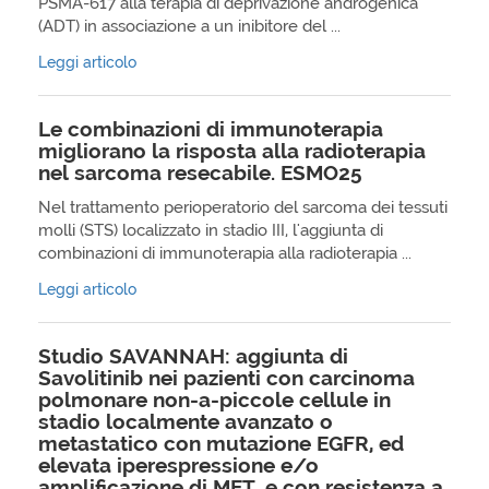
PSMA-617 alla terapia di deprivazione androgenica
(ADT) in associazione a un inibitore del ...
Leggi articolo
Le combinazioni di immunoterapia
migliorano la risposta alla radioterapia
nel sarcoma resecabile. ESMO25
Nel trattamento perioperatorio del sarcoma dei tessuti
molli (STS) localizzato in stadio III, l'aggiunta di
combinazioni di immunoterapia alla radioterapia ...
Leggi articolo
Studio SAVANNAH: aggiunta di
Savolitinib nei pazienti con carcinoma
polmonare non-a-piccole cellule in
stadio localmente avanzato o
metastatico con mutazione EGFR, ed
elevata iperespressione e/o
amplificazione di MET, e con resistenza a